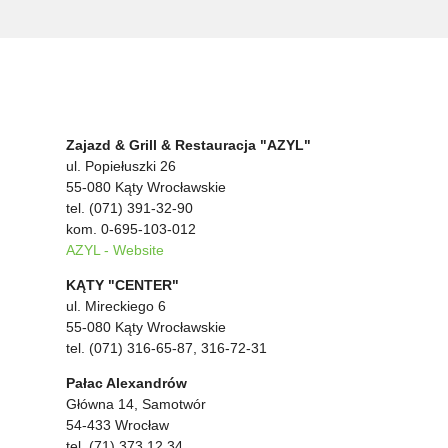
Zajazd & Grill & Restauracja "AZYL"
ul. Popiełuszki 26
55-080 Kąty Wrocławskie
tel. (071) 391-32-90
kom. 0-695-103-012
AZYL - Website
KĄTY "CENTER"
ul. Mireckiego 6
55-080 Kąty Wrocławskie
tel. (071) 316-65-87, 316-72-31
Pałac Alexandrów
Główna 14, Samotwór
54-433 Wrocław
tel. (71) 373 12 34