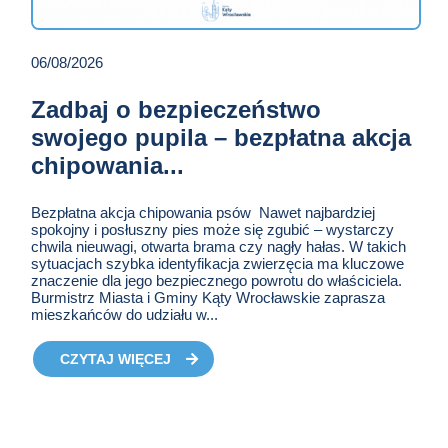
06/08/2026
Zadbaj o bezpieczeństwo
swojego pupila – bezpłatna akcja
chipowania...
Bezpłatna akcja chipowania psów Nawet najbardziej
spokojny i posłuszny pies może się zgubić – wystarczy
chwila nieuwagi, otwarta brama czy nagły hałas. W takich
sytuacjach szybka identyfikacja zwierzęcia ma kluczowe
znaczenie dla jego bezpiecznego powrotu do właściciela.
Burmistrz Miasta i Gminy Kąty Wrocławskie zaprasza
mieszkańców do udziału w...
CZYTAJ WIĘCEJ
O AKTUALNOŚCI POD
TYTUŁEM ZADBAJ O
BEZPIECZEŃSTWO
SWOJEGO PUPILA –
BEZPŁATNA AKCJA
CHIPOWANIA...