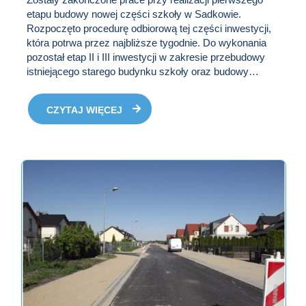
etapu budowy nowej części szkoły w Sadkowie.
Rozpoczęto procedurę odbiorową tej części inwestycji,
która potrwa przez najbliższe tygodnie. Do wykonania
pozostał etap II i III inwestycji w zakresie przebudowy
istniejącego starego budynku szkoły oraz budowy
przyszkolnej sali sportowej. Termin zakończenia
pozostałych prac 31.01.2019r.
CZYTAJ WIĘCEJ
O AKTUALNOŚCI
ROZBUDOWA I
PRZEBUDOWA
SZKOŁY W SADKOWIE