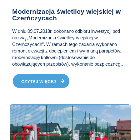
Modernizacja świetlicy wiejskiej w
Czerńczycach
W dniu 09.07.2018r. dokonano odbioru inwestycji pod
nazwą „Modernizacja świetlicy wiejskiej w
Czerńczycach”. W ramach tego zadania wykonano
remont elewacji z dociepleniem i wymianą parapetów,
modernizację kotłowni (dostosowanie do
obowiązujących przepisów), wykonanie bezpiecznego
wlewu paliwa, montaż dwupłaszczowego zbiornika na
paliwo, wykonanie prawidłowej wentylacji kotłowni.
CZYTAJ WIĘCEJ
O AKTUALNOŚCI
Zadanie wykonała firma VD RENOMA, Violetta Drapan
MODERNIZACJA
z Kątów Wrocławskich.
ŚWIETLICY WIEJSKIEJ
W CZERŃCZYCACH