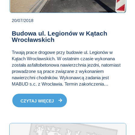
20/07/2018
Budowa ul. Legionów w Kątach
Wrocławskich
Trwają prace drogowe przy budowie ul. Legionów w
Kątach Wrocławskich. W ostatnim czasie wykonana
została asfaltobetonowa nawierzchnia jezdni, natomiast
prowadzone są prace związane z wykonaniem
nawierzchni chodników. Wykonawcą zadania jest
MABUD s.c. z Wrocławia. Termin zakończenia
wykonywania prac przewidziano na 31.01.2019r.
CZYTAJ WIĘCEJ
O AKTUALNOŚCI
BUDOWA UL.
LEGIONÓW W
KĄTACH
WROCŁAWSKICH