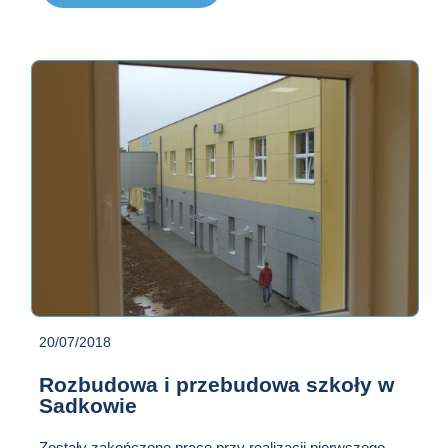
BUDOWA
KOMPLEKSU
REKREACYJNEGO W
MIEJSCOWOŚCI
KRZEPTÓW
20/07/2018
Rozbudowa i przebudowa szkoły w
Sadkowie
Zostały zakończone prace przy realizacji pierwszego