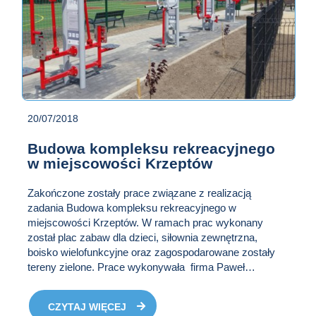
20/07/2018
Budowa kompleksu rekreacyjnego
w miejscowości Krzeptów
Zakończone zostały prace związane z realizacją
zadania Budowa kompleksu rekreacyjnego w
miejscowości Krzeptów. W ramach prac wykonany
został plac zabaw dla dzieci, siłownia zewnętrzna,
boisko wielofunkcyjne oraz zagospodarowane zostały
tereny zielone. Prace wykonywała firma Paweł
Dąbrowski DABRO- BAU F.H.U. z siedzibą Opoczka
17 a, 58-100 Świdnica.
CZYTAJ WIĘCEJ
O AKTUALNOŚCI