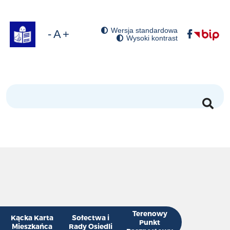
Wersja standardowa
óć domyślny rozmiar czcionki
niejsz rozmiar czcionki
Zwiększ rozmiar czcionki
Wysoki kontrast
Szukaj
Terenowy
Kącka Karta
Sołectwa i
Punkt
Mieszkańca
Rady Osiedli