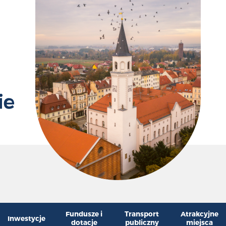
Przywr
Zm
Fundusze i
Transport
Atrakcyjne
Inwestycje
dotacje
publiczny
miejsca