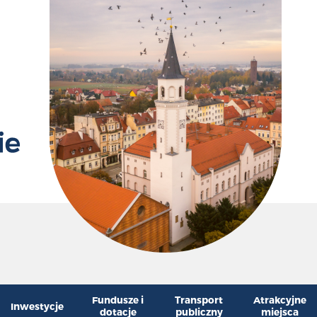
Przywr
Zm
Fundusze i
Transport
Atrakcyjne
Inwestycje
dotacje
publiczny
miejsca