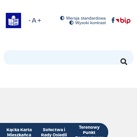
Wersja standardowa
óć domyślny rozmiar czcionki
niejsz rozmiar czcionki
Zwiększ rozmiar czcionki
Wysoki kontrast
Szukaj
Terenowy
Kącka Karta
Sołectwa i
Punkt
Mieszkańca
Rady Osiedli