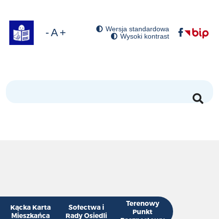
Wersja standardowa
óć domyślny rozmiar czcionki
niejsz rozmiar czcionki
Zwiększ rozmiar czcionki
Wysoki kontrast
Szukaj
Terenowy
Kącka Karta
Sołectwa i
Punkt
Mieszkańca
Rady Osiedli