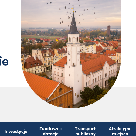
Przywr
Zm
Fundusze i
Transport
Atrakcyjne
Inwestycje
dotacje
publiczny
miejsca