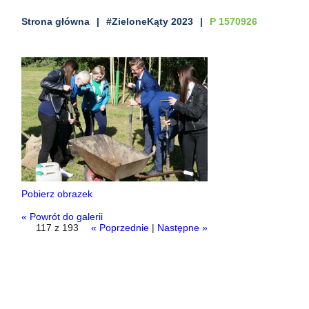
Strona główna
#ZieloneKąty 2023
P 1570926
Pobierz obrazek
« Powrót do galerii
117 z 193
« Poprzednie
|
Następne »