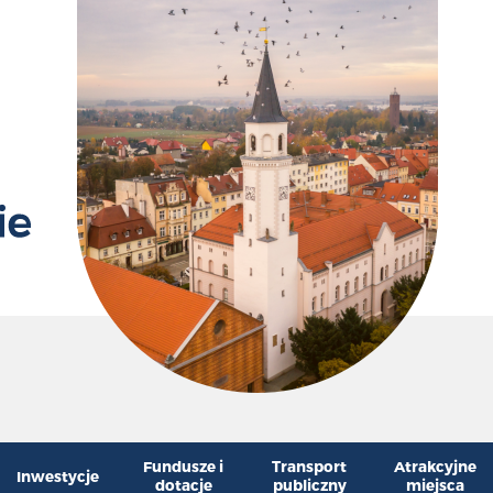
Przywr
Zm
Fundusze i
Transport
Atrakcyjne
Inwestycje
dotacje
publiczny
miejsca