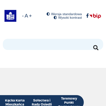
Wersja standardowa
óć domyślny rozmiar czcionki
niejsz rozmiar czcionki
Zwiększ rozmiar czcionki
Wysoki kontrast
Szukaj
Terenowy
Kącka Karta
Sołectwa i
Punkt
Mieszkańca
Rady Osiedli