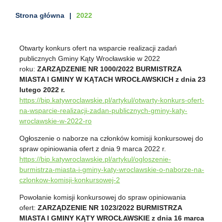
Strona główna
2022
Otwarty konkurs ofert na wsparcie realizacji zadań
publicznych Gminy Kąty Wrocławskie w 2022
roku:
ZARZĄDZENIE NR 1000/2022 BURMISTRZA
MIASTA I GMINY W KĄTACH WROCŁAWSKICH z dnia 23
lutego 2022 r.
https://bip.katywroclawskie.pl/artykul/otwarty-konkurs-ofert-
na-wsparcie-realizacji-zadan-publicznych-gminy-katy-
wroclawskie-w-2022-ro
Ogłoszenie o naborze na członków komisji konkursowej do
spraw opiniowania ofert
z dnia 9 marca 2022 r.
https://bip.katywroclawskie.pl/artykul/ogloszenie-
burmistrza-miasta-i-gminy-katy-wroclawskie-o-naborze-na-
czlonkow-komisji-konkursowej-2
Powołanie komisji konkursowej do spraw opiniowania
ofert:
ZARZĄDZENIE NR 1023/2022
BURMISTRZA
MIASTA I GMINY KĄTY WROCŁAWSKIE
z dnia 16 marca