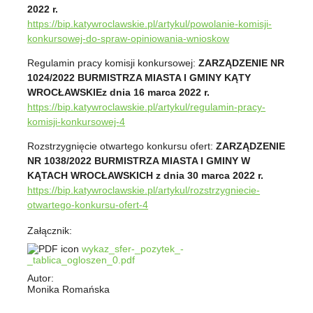
2022 r.
https://bip.katywroclawskie.pl/artykul/powolanie-komisji-
konkursowej-do-spraw-opiniowania-wnioskow
Regulamin pracy komisji konkursowej:
ZARZĄDZENIE NR
1024/2022 BURMISTRZA MIASTA I GMINY KĄTY
WROCŁAWSKIE
z dnia 16 marca 2022 r.
https://bip.katywroclawskie.pl/artykul/regulamin-pracy-
komisji-konkursowej-4
Rozstrzygnięcie otwartego konkursu ofert:
ZARZĄDZENIE
NR 1038/2022 BURMISTRZA MIASTA I GMINY W
KĄTACH WROCŁAWSKICH
z dnia 30 marca 2022 r.
https://bip.katywroclawskie.pl/artykul/rozstrzygniecie-
otwartego-konkursu-ofert-4
Załącznik:
wykaz_sfer-_pozytek_-
_tablica_ogloszen_0.pdf
Autor:
Monika Romańska