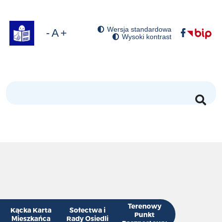
Wersja standardowa
óć domyślny rozmiar czcionki
niejsz rozmiar czcionki
Zwiększ rozmiar czcionki
Wysoki kontrast
Szukaj
Terenowy
Kącka Karta
Sołectwa i
Punkt
Mieszkańca
Rady Osiedli