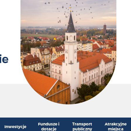
Przywr
Zm
Fundusze i
Transport
Atrakcyjne
Inwestycje
dotacje
publiczny
miejsca