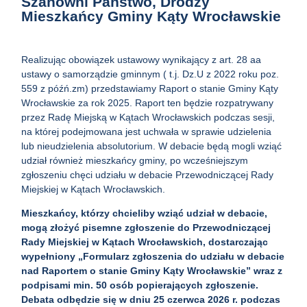
Szanowni Państwo, Drodzy
Mieszkańcy Gminy Kąty Wrocławskie
Realizując obowiązek ustawowy wynikający z art. 28 aa
ustawy o samorządzie gminnym ( t.j. Dz.U z 2022 roku poz.
559 z późń.zm) przedstawiamy Raport o stanie Gminy Kąty
Wrocławskie za rok 2025. Raport ten będzie rozpatrywany
przez Radę Miejską w Kątach Wrocławskich podczas sesji,
na której podejmowana jest uchwała w sprawie udzielenia
lub nieudzielenia absolutorium. W debacie będą mogli wziąć
udział również mieszkańcy gminy, po wcześniejszym
zgłoszeniu chęci udziału w debacie Przewodniczącej Rady
Miejskiej w Kątach Wrocławskich.
Mieszkańcy, którzy chcieliby wziąć udział w debacie,
mogą złożyć
pisemne zgłoszenie
do Przewodniczącej
Rady Miejskiej w Kątach Wrocławskich, dostarczając
wypełniony „Formularz zgłoszenia do udziału w debacie
nad Raportem o stanie Gminy Kąty Wrocławskie” wraz z
podpisami min. 50 osób popierających zgłoszenie.
Debata odbędzie się w dniu 25 czerwca 2026 r. podczas